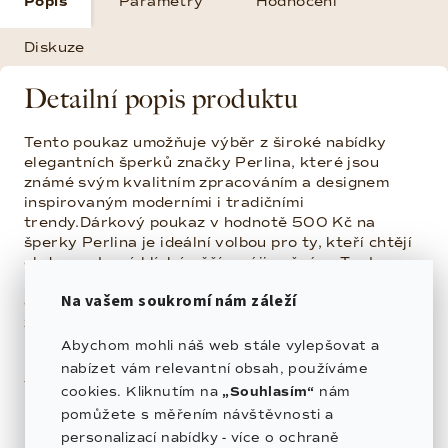
Popis
Parametry
Hodnocení
Diskuze
Detailní popis produktu
Tento poukaz umožňuje výběr z široké nabídky
elegantních šperků značky Perlina, které jsou
známé svým kvalitním zpracováním a designem
inspirovaným moderními i tradičními
trendy.Dárkový poukaz v hodnotě 500 Kč na
šperky Perlina je ideální volbou pro ty, kteří chtějí
obdarovat své blízké něčím výjimečným. Tento
poukaz umožňuje výběr z široké nabídky
Na vašem soukromí nám záleží
elegantních šperků značky Perlina, které jsou
známé svým kvalitním zpracováním a designem
inspirovaným moderními i tradičními trendy.
Abychom mohli náš web stále vylepšovat a
nabízet vám relevantní obsah, používáme
Výhody poukazu:
cookies. Kliknutím na
„Souhlasím“
nám
• Platnost na celou kolekci šperků Perlina
pomůžete s měřením návštěvnosti a
personalizací nabídky - více o ochraně