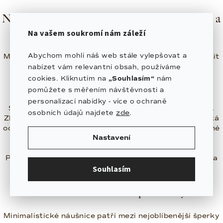
ý
p
Náušnice ze stříbra, zlata, chirurgické oceli a
i
Gold Filled materiálu
Na vašem soukromí nám záleží
s
u
Abychom mohli náš web stále vylepšovat a
Materiál u náušnic ovlivňuje nejen vzhled, ale také pocit
při nošení. V PERLINĚ najdete náušnice ze
stříbra
nabízet vám relevantní obsah, používáme
925/1000
,
zlata 585/1000
,
chirurgické oceli
,
Gold
cookies. Kliknutím na
„Souhlasím“
nám
Filled materiálu
i pravých říčních perel.
pomůžete s měřením návštěvnosti a
personalizací nabídky - více o ochraně
Stříbrné náušnice jsou jemné, elegantní a univerzální.
zde
osobních údajů najdete
.
Zlaté náušnice působí luxusně a nadčasově. Chirurgická
ocel je oblíbená pro svou praktičnost, odolnost a snadné
Nastavení
každodenní nošení. Gold Filled materiál nabízí krásný
zlatý vzhled a vyšší odolnost než běžné pozlacení.
Perlové náušnice dodávají vzhledu ženskost, jemnost a
přirozenou eleganci.
Souhlasím
Minimalistické náušnice pro každý den
Minimalistické náušnice patří mezi nejoblíbenější šperky