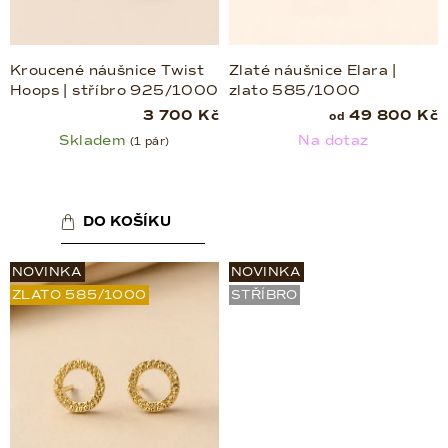
ů
Kroucené náušnice Twist
Zlaté náušnice Elara |
Hoops | stříbro 925/1000
zlato 585/1000
3 700 Kč
49 800 Kč
od
Skladem
Na dotaz
(1 pár)
DO KOŠÍKU
NOVINKA
NOVINKA
ZLATO 585/1000
STŘÍBRO