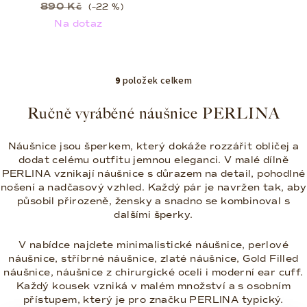
890 Kč
(–22 %)
Na dotaz
9
položek celkem
O
v
Ručně vyráběné náušnice PERLINA
l
á
Náušnice jsou šperkem, který dokáže rozzářit obličej a
d
dodat celému outfitu jemnou eleganci. V malé dílně
a
PERLINA vznikají náušnice s důrazem na detail, pohodlné
c
nošení a nadčasový vzhled. Každý pár je navržen tak, aby
í
působil přirozeně, žensky a snadno se kombinoval s
p
dalšími šperky.
r
V nabídce najdete minimalistické náušnice, perlové
v
náušnice, stříbrné náušnice, zlaté náušnice, Gold Filled
k
náušnice, náušnice z chirurgické oceli i moderní ear cuff.
y
Každý kousek vzniká v malém množství a s osobním
v
přístupem, který je pro značku PERLINA typický.