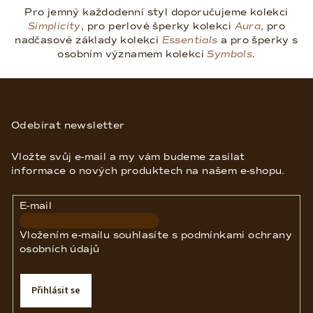
Pro jemný každodenní styl doporučujeme kolekci
Simplicity
, pro perlové šperky kolekci
Aura
, pro
nadčasové základy kolekci
Essentials
a pro šperky s
osobním významem kolekci
Symbols
.
Z
á
p
Odebírat newsletter
a
Vložte svůj e-mail a my vám budeme zasílat
t
informace o nových produktech na našem e-shopu.
í
E-mail
Vložením e-mailu souhlasíte s
podmínkami ochrany
osobních údajů
Přihlásit se