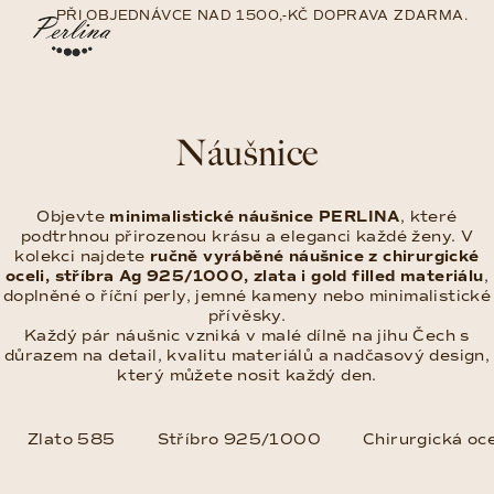
Přejít
PŘI OBJEDNÁVCE NAD 1500,-KČ DOPRAVA ZDARMA.
na
Nákup
Hledat
Přihlášení
obsah
košík
Náušnice
Objevte
minimalistické náušnice PERLINA
, které
podtrhnou přirozenou krásu a eleganci každé ženy. V
kolekci najdete
ručně vyráběné náušnice z chirurgické
oceli, stříbra Ag 925/1000, zlata i gold filled materiálu
,
doplněné o říční perly, jemné kameny nebo minimalistické
přívěsky.
Každý pár náušnic vzniká v malé dílně na jihu Čech s
důrazem na detail, kvalitu materiálů a nadčasový design,
který můžete nosit každý den.
Zlato 585
Stříbro 925/1000
Chirurgická oce