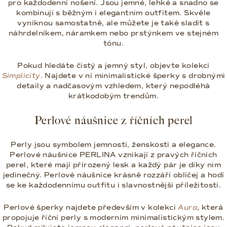
pro každodenní nošení. Jsou jemné, lehké a snadno se
kombinují s běžným i elegantním outfitem. Skvěle
vyniknou samostatně, ale můžete je také sladit s
náhrdelníkem, náramkem nebo prstýnkem ve stejném
tónu.
Pokud hledáte čistý a jemný styl, objevte kolekci
Simplicity
. Najdete v ní minimalistické šperky s drobnými
detaily a nadčasovým vzhledem, který nepodléhá
krátkodobým trendům.
Perlové náušnice z říčních perel
Perly jsou symbolem jemnosti, ženskosti a elegance.
Perlové náušnice PERLINA vznikají z pravých říčních
perel, které mají přirozený lesk a každý pár je díky nim
jedinečný. Perlové náušnice krásně rozzáří obličej a hodí
se ke každodennímu outfitu i slavnostnější příležitosti.
Perlové šperky najdete především v kolekci
Aura
, která
propojuje říční perly s moderním minimalistickým stylem.