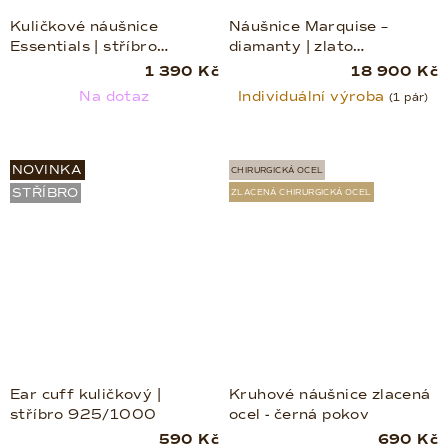
Kuličkové náušnice
Náušnice Marquise –
Essentials | stříbro
diamanty | zlato
925/1000
585/1000
1 390 Kč
18 900 Kč
Na dotaz
Individuální výroba
(1 pár)
NOVINKA
CHIRURGICKÁ OCEL
STŘÍBRO
ZLACENÁ CHIRURGICKÁ OCEL
Ear cuff kuličkový |
Kruhové náušnice zlacená
stříbro 925/1000
ocel - černá pokov
590 Kč
690 Kč