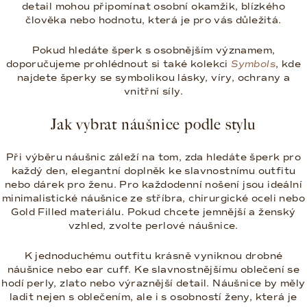
detail mohou připomínat osobní okamžik, blízkého
člověka nebo hodnotu, která je pro vás důležitá.
Pokud hledáte šperk s osobnějším významem,
doporučujeme prohlédnout si také kolekci
Symbols
, kde
najdete šperky se symbolikou lásky, víry, ochrany a
vnitřní síly.
Jak vybrat náušnice podle stylu
Při výběru náušnic záleží na tom, zda hledáte šperk pro
každý den, elegantní doplněk ke slavnostnímu outfitu
nebo dárek pro ženu. Pro každodenní nošení jsou ideální
minimalistické náušnice ze stříbra, chirurgické oceli nebo
Gold Filled materiálu. Pokud chcete jemnější a ženský
vzhled, zvolte perlové náušnice.
K jednoduchému outfitu krásně vyniknou drobné
náušnice nebo ear cuff. Ke slavnostnějšímu oblečení se
hodí perly, zlato nebo výraznější detail. Náušnice by měly
ladit nejen s oblečením, ale i s osobností ženy, která je