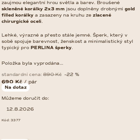
zaujmou elegantní hrou světla a barev. Broušené
skleněné korálky 2x3 mm
jsou doplněny drobnými
gold
filled korálky
a zasazeny na kruhu ze
zlacené
chirurgické oceli
.
Lehké, výrazné a přesto stále jemné. Šperk, který v
sobě spojuje barevnost, ženskost a minimalistický styl
typický pro
PERLINA šperky
.
Položka byla vyprodána…
standardní cena:
890 Kč
–22 %
690 Kč
/ pár
Měrná
Na dotaz
cena:
Můžeme doručit do:
12.8.2026
Kód:
3377