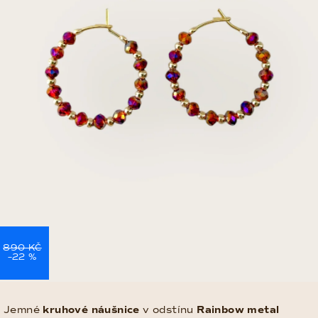
890 KČ
–22 %
Jemné
kruhové náušnice
v odstínu
Rainbow metal