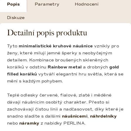
Popis
Parametry
Hodnocení
Diskuze
Detailní popis produktu
Tyto
minimalistické kruhové náušnice
vznikly pro
ženy, které milují jemné šperky s neobyčejným
detailem. Kombinace broušených skleněných
korálků v odstínu
Rainbow metal
a drobných
gold
filled korálků
vytváří elegantní hru světla, která se
mění s každým pohybem.
Teplé odlesky červené, fialové, zlaté i měděné
dávají náušnicím osobitý charakter. Přesto si
zachovávají čistou linii a nadčasovost, díky které je
snadno sladíte s dalšími
náušnicemi
,
náhrdelníky
nebo
náramky
z nabídky PERLINA.