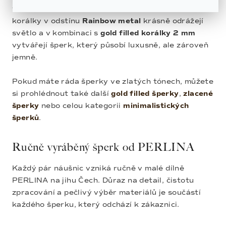
vzhledu i kvalitu materiálů. Broušené skleněné
korálky v odstínu
Rainbow metal
krásně odrážejí
světlo a v kombinaci s
gold filled korálky 2 mm
vytvářejí šperk, který působí luxusně, ale zároveň
jemně.
Pokud máte ráda šperky ve zlatých tónech, můžete
si prohlédnout také další
gold filled šperky
,
zlacené
šperky
nebo celou kategorii
minimalistických
šperků
.
Ručně vyráběný šperk od PERLINA
Každý pár náušnic vzniká ručně v malé dílně
PERLINA na jihu Čech. Důraz na detail, čistotu
zpracování a pečlivý výběr materiálů je součástí
každého šperku, který odchází k zákaznici.