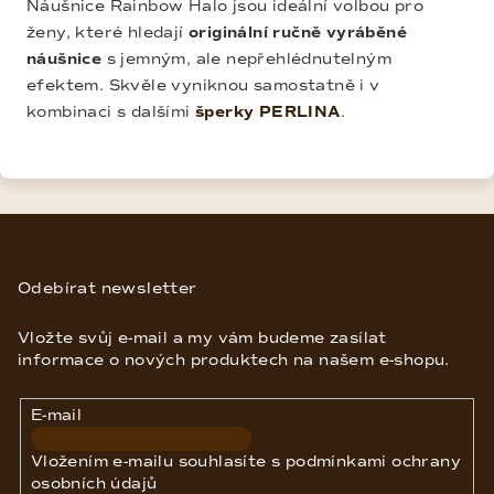
Náušnice Rainbow Halo jsou ideální volbou pro
ženy, které hledají
originální ručně vyráběné
náušnice
s jemným, ale nepřehlédnutelným
efektem. Skvěle vyniknou samostatně i v
kombinaci s dalšími
šperky PERLINA
.
Z
á
p
Odebírat newsletter
a
Vložte svůj e-mail a my vám budeme zasílat
t
informace o nových produktech na našem e-shopu.
í
E-mail
Vložením e-mailu souhlasíte s
podmínkami ochrany
osobních údajů