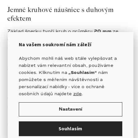
Jemné kruhové náušnice s duhovým
efektem
Základ šperku tvoří kruh o průměru
20 mm
ze
zlacené chirurgické oceli
, která je oblíbená pro
Na vašem soukromí nám záleží
svou odolnost, stálost a pohodlné každodenní
nošení. Korálky o velikosti
2x3 mm
dodávají
Abychom mohli náš web stále vylepšovat a
náušnicím jemnou texturu a luxusní vzhled bez
nabízet vám relevantní obsah, používáme
zbytečné výraznosti.
cookies. Kliknutím na
„Souhlasím“
nám
pomůžete s měřením návštěvnosti a
Díky své velikosti jsou náušnice lehké, příjemné na
personalizací nabídky - více o ochraně
nošení a ideální pro ženy, které vyhledávají
zde
osobních údajů najdete
.
elegantní detail vhodný jak pro běžný den, tak i
slavnostnější chvíle.
Nastavení
Materiály, které spojují krásu a odolnost
Souhlasím
Každý detail byl vybraný s důrazem na harmonii