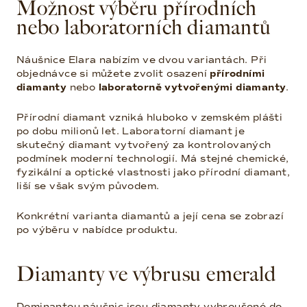
Možnost výběru přírodních
nebo laboratorních diamantů
Náušnice Elara nabízím ve dvou variantách. Při
objednávce si můžete zvolit osazení
přírodními
diamanty
nebo
laboratorně vytvořenými diamanty
.
Přírodní diamant vzniká hluboko v zemském plášti
po dobu milionů let. Laboratorní diamant je
skutečný diamant vytvořený za kontrolovaných
podmínek moderní technologií. Má stejné chemické,
fyzikální a optické vlastnosti jako přírodní diamant,
liší se však svým původem.
Konkrétní varianta diamantů a její cena se zobrazí
po výběru v nabídce produktu.
Diamanty ve výbrusu emerald
Dominantou náušnic jsou diamanty vybroušené do