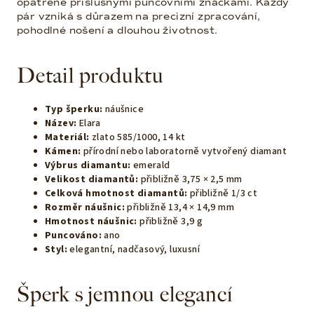
opatřené příslušnými puncovními značkami. Každý
pár vzniká s důrazem na precizní zpracování,
pohodlné nošení a dlouhou životnost.
Detail produktu
Typ šperku:
náušnice
Název:
Elara
Materiál:
zlato 585/1000, 14 kt
Kámen:
přírodní nebo laboratorně vytvořený diamant
Výbrus diamantu:
emerald
Velikost diamantů:
přibližně 3,75 × 2,5 mm
Celková hmotnost diamantů:
přibližně 1/3 ct
Rozměr náušnic:
přibližně 13,4 × 14,9 mm
Hmotnost náušnic:
přibližně 3,9 g
Puncováno:
ano
Styl:
elegantní, nadčasový, luxusní
Šperk s jemnou elegancí