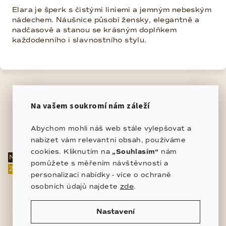
Elara je šperk s čistými liniemi a jemným nebeským
nádechem. Náušnice působí žensky, elegantně a
nadčasově a stanou se krásným doplňkem
každodenního i slavnostního stylu.
Související produkty
Na vašem soukromí nám záleží
Abychom mohli náš web stále vylepšovat a
nabízet vám relevantní obsah, používáme
cookies. Kliknutím na
„Souhlasím“
nám
NOVINKA
pomůžete s měřením návštěvnosti a
ZLATO 585/1000
personalizací nabídky - více o ochraně
zde
osobních údajů najdete
.
Nastavení