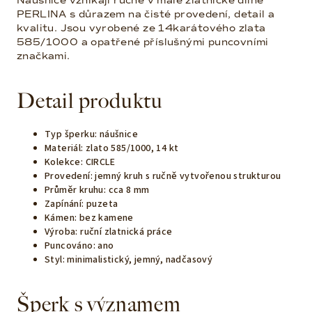
Náušnice vznikají ručně v malé zlatnické dílně
PERLINA s důrazem na čisté provedení, detail a
kvalitu. Jsou vyrobené ze 14karátového zlata
585/1000 a opatřené příslušnými puncovními
značkami.
Detail produktu
Typ šperku: náušnice
Materiál: zlato 585/1000, 14 kt
Kolekce: CIRCLE
Provedení: jemný kruh s ručně vytvořenou strukturou
Průměr kruhu: cca 8 mm
Zapínání: puzeta
Kámen: bez kamene
Výroba: ruční zlatnická práce
Puncováno: ano
Styl: minimalistický, jemný, nadčasový
Šperk s významem