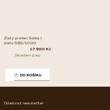
Zlatý prsten Soléa |
zlato 585/1000
17 900 Kč
Skladem
(1 ks)
DO KOŠÍKU
Z
á
p
Odebírat newsletter