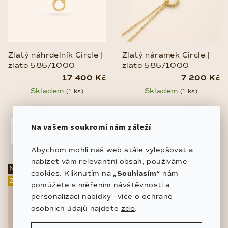
Zlatý náhrdelník Circle |
Zlatý náramek Circle |
zlato 585/1000
zlato 585/1000
17 400 Kč
7 200 Kč
Skladem
Skladem
(1 ks)
(1 ks)
Na vašem soukromí nám záleží
DO KOŠÍKU
DO KOŠÍKU
Abychom mohli náš web stále vylepšovat a
nabízet vám relevantní obsah, používáme
NOVINKA
NOVINKA
cookies. Kliknutím na
„Souhlasím“
nám
ZLATO 585/1000
ZLATO 585/1000
pomůžete s měřením návštěvnosti a
personalizací nabídky - více o ochraně
zde
osobních údajů najdete
.