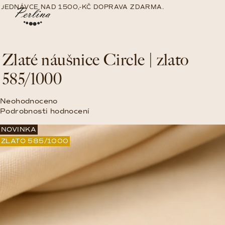
Přejít
EDNÁVCE NAD 1500,-KČ DOPRAVA ZDARMA.
na
Nákup
Hledat
Přihlášení
obsah
košík
Zlaté náušnice Circle | zlato
585/1000
Průměrné
Neohodnoceno
hodnocení
Podrobnosti hodnocení
produktu
NOVINKA
je
0,0
ZLATO 585/1000
z
5
hvězdiček.