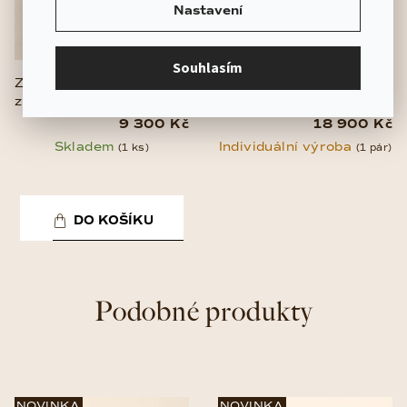
Nastavení
Souhlasím
Zlatý prsten Circle |
Náušnice Marquise –
zlato 585/1000
diamanty | zlato
585/1000
9 300 Kč
18 900 Kč
Skladem
Individuální výroba
(1 ks)
(1 pár)
DO KOŠÍKU
Podobné produkty
NOVINKA
NOVINKA