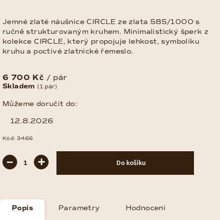
Jemné zlaté náušnice CIRCLE ze zlata 585/1000 s
ručně strukturovaným kruhem. Minimalistický šperk z
kolekce CIRCLE, který propojuje lehkost, symboliku
kruhu a poctivé zlatnické řemeslo.
6 700 Kč
/ pár
Měrná
Skladem
(1 pár)
cena:
Můžeme doručit do:
12.8.2026
Kód:
3466
−
+
Do košíku
Popis
Parametry
Hodnocení