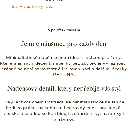
Individuální výroba
5
položek celkem
O
v
Jemné náušnice pro každý den
l
á
Minimalistické náušnice jsou ideální volbou pro ženy,
d
které mají rády decentní šperky bez zbytečné výraznosti.
a
Krásně se nosí samostatně i v kombinaci s dalšími šperky
c
PERLINA.
í
p
Nadčasový detail, který nepřebije váš styl
r
v
Díky jednoduchému vzhledu se minimalistické náušnice
k
hodí do práce, na schůzku i na volný den. Jsou lehké,
y
ženské a snadno se kombinují s náhrdelníky, náramky i
v
prstýnky.
ý