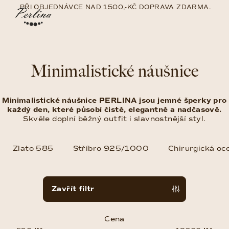
Přejít
PŘI OBJEDNÁVCE NAD 1500,-KČ DOPRAVA ZDARMA.
na
Nákup
Hledat
Přihlášení
obsah
košík
Minimalistické náušnice
Minimalistické náušnice PERLINA jsou jemné šperky pro
každý den, které působí čistě, elegantně a nadčasově.
Skvěle doplní běžný outfit i slavnostnější styl.
Zlato 585
Stříbro 925/1000
Chirurgická oce
V
Zavřít filtr
ý
p
Cena
i