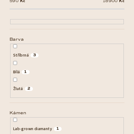
590
Kč
18900
Kč
s
p
r
o
d
Barva
u
k
Stříbrná
3
t
ů
Bílá
1
Žlutá
2
Kámen
Lab-grown diamanty
1