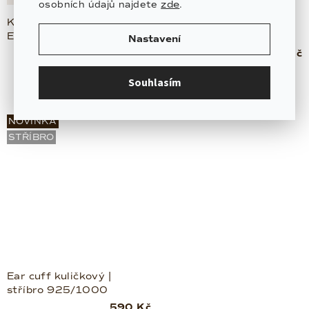
zde
osobních údajů najdete
.
Kuličkové náušnice
Náušnice Marquise –
Essentials | stříbro
diamanty | zlato
Nastavení
925/1000
585/1000
1 390 Kč
18 900 Kč
Na dotaz
Individuální výroba
(1 pár)
Souhlasím
NOVINKA
STŘÍBRO
Ear cuff kuličkový |
stříbro 925/1000
590 Kč