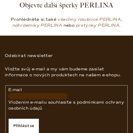
Objevte další šperky PERLINA
p
i
s
Prohlédněte si také
všechny náušnice PERLINA
,
u
náhrdelníky PERLINA
nebo
prstýnky PERLINA
.
Z
á
p
Odebírat newsletter
a
Vložte svůj e-mail a my vám budeme zasílat
t
informace o nových produktech na našem e-shopu.
í
E-mail
Vložením e-mailu souhlasíte s
podmínkami ochrany
osobních údajů
Přihlásit se