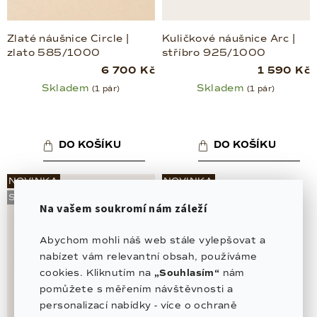
Zlaté náušnice Circle |
Kuličkové náušnice Arc |
zlato 585/1000
stříbro 925/1000
6 700 Kč
1 590 Kč
Skladem
Skladem
(1 pár)
(1 pár)
DO KOŠÍKU
DO KOŠÍKU
NOVINKA
NOVINKA
STŘÍBRO
ZLATO 585/1000
Na vašem soukromí nám záleží
Abychom mohli náš web stále vylepšovat a
nabízet vám relevantní obsah, používáme
cookies. Kliknutím na
„Souhlasím“
nám
pomůžete s měřením návštěvnosti a
personalizací nabídky - více o ochraně