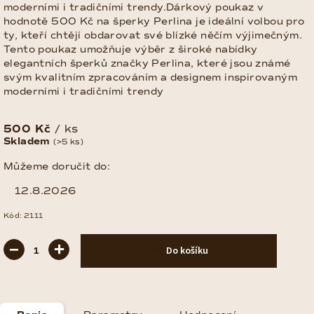
moderními i tradičními trendy.Dárkový poukaz v
hodnotě 500 Kč na šperky Perlina je ideální volbou pro
ty, kteří chtějí obdarovat své blízké něčím výjimečným.
Tento poukaz umožňuje výběr z široké nabídky
elegantních šperků značky Perlina, které jsou známé
svým kvalitním zpracováním a designem inspirovaným
moderními i tradičními trendy
500 Kč
/ ks
Měrná
Skladem
(>5 ks)
cena:
Můžeme doručit do:
12.8.2026
Kód:
2111
−
+
Do košíku