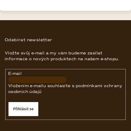
Z
á
p
Odebírat newsletter
a
Vložte svůj e-mail a my vám budeme zasílat
t
informace o nových produktech na našem e-shopu.
í
E-mail
Vložením e-mailu souhlasíte s
podmínkami ochrany
osobních údajů
Přihlásit se