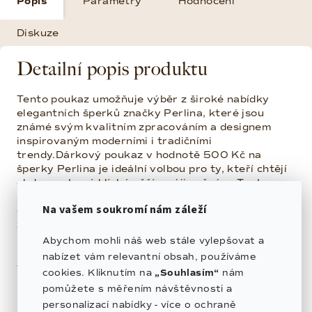
Popis
Parametry
Hodnocení
Diskuze
Detailní popis produktu
Tento poukaz umožňuje výběr z široké nabídky
elegantních šperků značky Perlina, které jsou
známé svým kvalitním zpracováním a designem
inspirovaným moderními i tradičními
trendy.Dárkový poukaz v hodnotě 500 Kč na
šperky Perlina je ideální volbou pro ty, kteří chtějí
obdarovat své blízké něčím výjimečným. Tento
poukaz umožňuje výběr z široké nabídky
Na vašem soukromí nám záleží
elegantních šperků značky Perlina, které jsou
známé svým kvalitním zpracováním a designem
inspirovaným moderními i tradičními trendy.
Abychom mohli náš web stále vylepšovat a
nabízet vám relevantní obsah, používáme
Výhody poukazu:
cookies. Kliknutím na
„Souhlasím“
nám
• Platnost na celou kolekci šperků Perlina
pomůžete s měřením návštěvnosti a
personalizací nabídky - více o ochraně