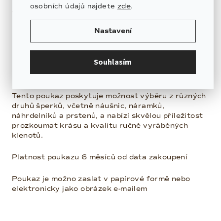
• Flexibilní výběr podle osobních preferencí
zde
osobních údajů najdete
.
obdarovaného
Nastavení
• Hodnota 500 Kč může být uplatněna při nákupu
online
Souhlasím
• Elegantní a snadný způsob, jak darovat stylový a
luxusní dárek
Tento poukaz poskytuje možnost výběru z různých
druhů šperků, včetně náušnic, náramků,
náhrdelníků a prstenů, a nabízí skvělou příležitost
prozkoumat krásu a kvalitu ručně vyráběných
klenotů.
Platnost poukazu 6 měsíců od data zakoupení
Poukaz je možno zaslat v papírové formě nebo
elektronicky jako obrázek e-mailem