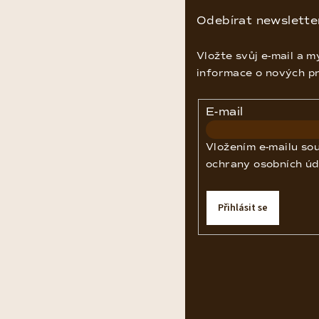
p
Odebírat newslette
a
Vložte svůj e-mail a 
t
informace o nových p
í
E-mail
Vložením e-mailu so
ochrany osobních úd
Přihlásit se