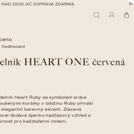
AD 1500,-KČ DOPRAVA ZDARMA.
PŘI 
Hledat
Přihláš
Ná
ceno
ko
 hodnocení
elník HEART ONE červená
elník Heart Ruby se symbolem srdce
oušenými korálky v odstínu Ruby přináší
e elegantní barevný akcent. Zlacená
 ocel dodává šperku nadčasový vzhled a
lnost pro každodenní nošení.