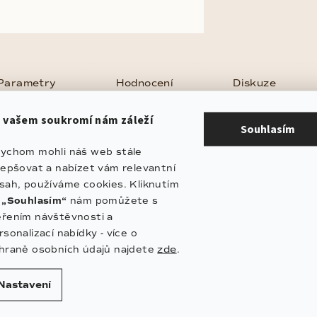
Parametry
Hodnocení
Diskuze
 vašem soukromí nám záleží
Souhlasím
popis produktu
ychom mohli náš web stále
lepšovat a nabízet vám relevantní
elník Heart Ruby je jemný šperk, který spojuje symboli
sah, používáme cookies. Kliknutím
lem. Broušené korálky v odstínu Ruby dodávají náhrdelník
a
„Souhlasím“
nám pomůžete s
kter.
řením návštěvnosti a
rsonalizací nabídky - více o
zde
hraně osobních údajů najdete
.
rakter šperku
Nastavení
antou náhrdelníku je jemný přívěsek ve tvaru srdce, který
h. Červené broušené korálky Ruby vytvářejí elegantní ko