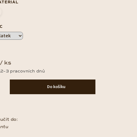
ATERIÁL
C
/ ks
 2–3 pracovních dnů
Do košíku
čit do:
antu