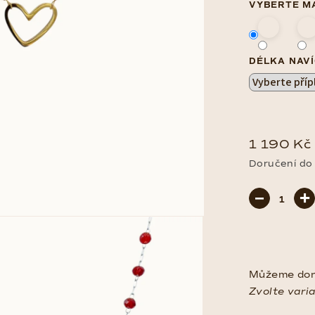
VYBERTE M
DÉLKA NAVÍ
1 190 Kč
Doručení do
Měrná
−
+
cena:
Můžeme doru
Zvolte vari