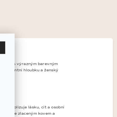
ku srdce s výrazným barevným
u elegantní hloubku a ženský
 symbolizuje lásku, cit a osobní
ntrast se zlaceným kovem a