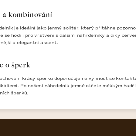
l a kombinování
elník je ideální jako jemný solitér, který přitáhne pozor
e se hodí i pro vrstvení s dalšími náhrdelníky a díky čer
nější a elegantní akcent.
e o šperk
achování krásy šperku doporučujeme vyhnout se kontakt
káliemi. Po nošení náhrdelník jemně otřete měkkým hadří
ních šperků.