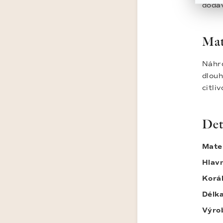
dodáv
Mat
Náhrd
dlouh
citli
Det
Mater
Hlavn
Korál
Délka
Výro