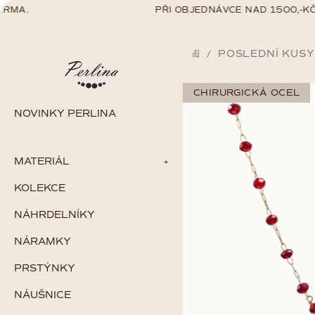
Přejít
MA.
PŘI OBJEDNÁVCE NAD 1500,-KČ 
na
obsah
POSLEDNÍ KUSY
/
DOMŮ
CHIRURGICKÁ OCEL
NOVINKY PERLINA
MATERIÁL
KOLEKCE
Zlato
Stříbro
NÁHRDELNÍKY
Chirurgická ocel
Gold filled
NÁRAMKY
Perlové šperky
PRSTÝNKY
NÁUŠNICE