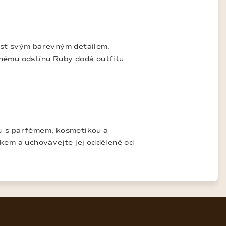
nost svým barevným detailem.
venému odstínu Ruby dodá outfitu
u s parfémem, kosmetikou a
kem a uchovávejte jej odděleně od