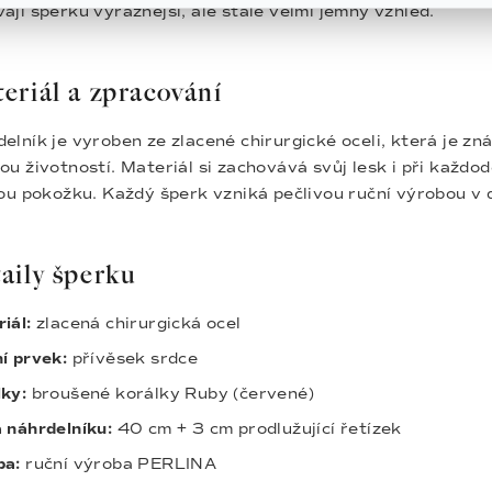
ají šperku výraznější, ale stále velmi jemný vzhled.
eriál a zpracování
elník je vyroben ze zlacené chirurgické oceli, která je z
ou životností. Materiál si zachovává svůj lesk i při každo
vou pokožku. Každý šperk vzniká pečlivou ruční výrobou v
aily šperku
iál:
zlacená chirurgická ocel
í prvek:
přívěsek srdce
ky:
broušené korálky Ruby (červené)
 náhrdelníku:
40 cm + 3 cm prodlužující řetízek
ba:
ruční výroba PERLINA