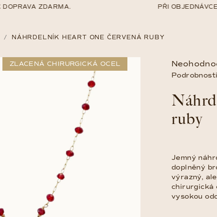
DOPRAVA ZDARMA.
PŘI OBJEDNÁVCE N
/
NÁHRDELNÍK HEART ONE ČERVENÁ RUBY
Průměrné
Neohodno
ZLACENÁ CHIRURGICKÁ OCEL
hodnocení
Podrobnosti
produktu
Náhrd
je
0,0
ruby
z
5
hvězdiček.
Jemný náhrd
doplněný br
výrazný, al
chirurgická
vysokou odo