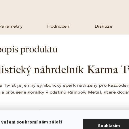
Parametry
Hodnocení
Diskuze
popis produktu
istický náhrdelník Karma T
 Twist je jemný symbolický šperk navržený pro každodenn
l a broušené korálky v odstínu Rainbow Metal, které dodáv
 který má význam
 vašem soukromí nám záleží
Souhlasím