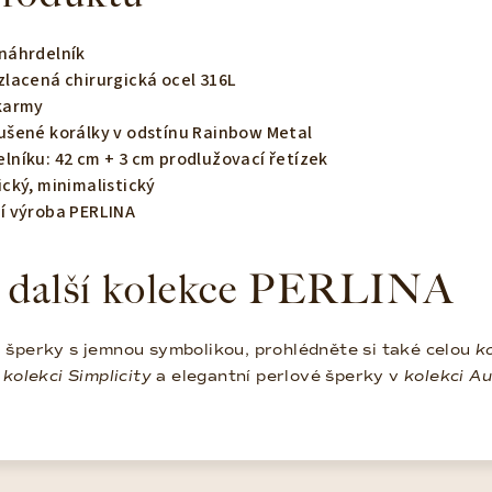
 náhrdelník
zlacená chirurgická ocel 316L
 karmy
oušené korálky v odstínu Rainbow Metal
lníku: 42 cm + 3 cm prodlužovací řetízek
ický, minimalistický
ní výroba PERLINA
 další kolekce PERLINA
šperky s jemnou symbolikou, prohlédněte si také celou
k
v
kolekci Simplicity
a elegantní perlové šperky v
kolekci A