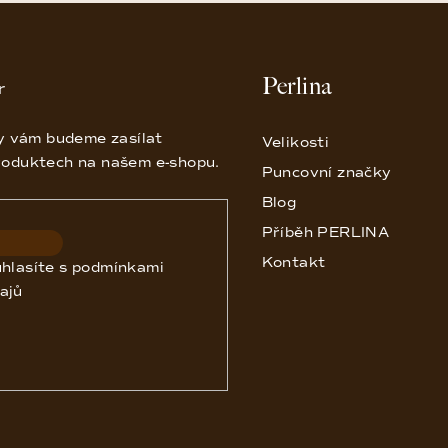
Perlina
r
my vám budeme zasílat
Velikosti
roduktech na našem e-shopu.
Puncovní značky
Blog
Příběh PERLINA
Kontakt
uhlasíte s
podmínkami
ajů