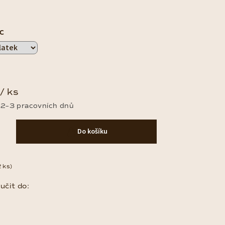
C
/ ks
 2–3 pracovních dnů
Do košíku
2 ks)
čit do: