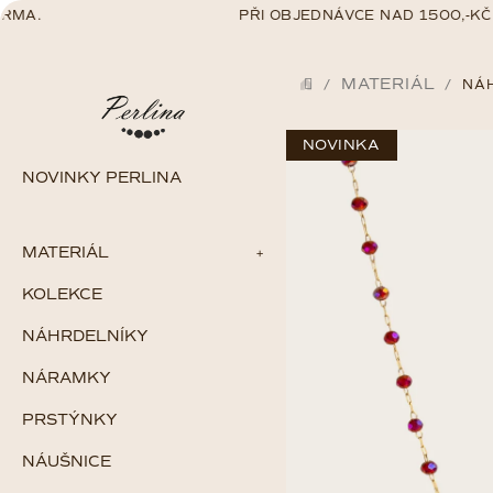
Přejít
A.
PŘI OBJEDNÁVCE NAD 1500,-KČ D
na
obsah
MATERIÁL
/
/
NÁH
DOMŮ
NOVINKA
NOVINKY PERLINA
MATERIÁL
KOLEKCE
Zlato
Stříbro
NÁHRDELNÍKY
Chirurgická ocel
Gold filled
NÁRAMKY
Perlové šperky
PRSTÝNKY
NÁUŠNICE