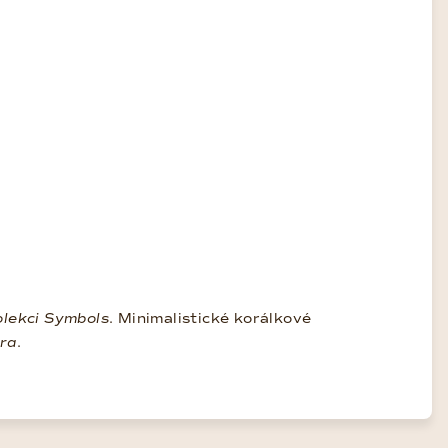
olekci Symbols
. Minimalistické korálkové
ura
.