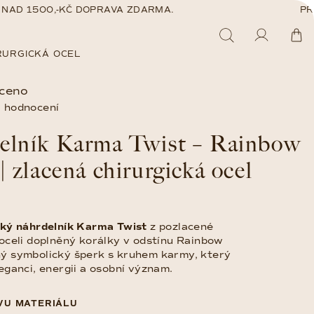
AD 1500,-KČ DOPRAVA ZDARMA.
PŘI 
Hledat
Přihláš
Ná
RURGICKÁ OCEL
ceno
ko
 hodnocení
elník Karma Twist – Rainbow
| zlacená chirurgická ocel
cký náhrdelník Karma Twist
z pozlacené
 oceli doplněný korálky v odstínu Rainbow
ý symbolický šperk s kruhem karmy, který
eganci, energii a osobní význam.
VU MATERIÁLU