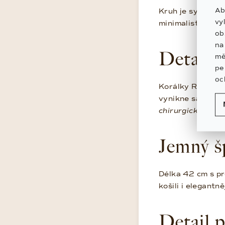
Ab
Kruh je symbolem
vy
minimalistickému
ob
n
Detail, 
mě
pe
oc
Korálky Rainbow 
vynikne samostat
chirurgické oceli
Jemný š
Délka 42 cm s pr
košili i elegant
Detail 