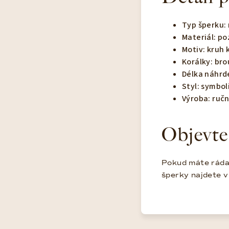
Typ šperku:
Materiál: po
Motiv: kruh
Korálky: br
Délka náhrde
Styl: symbol
Výroba: ruč
Objevte
Pokud máte ráda 
šperky najdete 