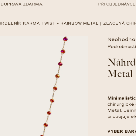
OPRAVA ZDARMA.
PŘI OBJEDNÁVCE N
RDELNÍK KARMA TWIST – RAINBOW METAL | ZLACENÁ CHI
Průměrné
Neohodno
hodnocení
Podrobnosti
produktu
Náhrd
je
0,0
Metal 
z
5
hvězdiček.
Minimalisti
chirurgické
Metal. Jemn
propojuje el
VYBER BAR