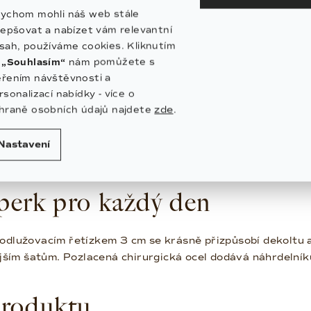
ychom mohli náš web stále
 karmy, rovnováhy, životního cyklu a propojení všeho, co 
lepšovat a nabízet vám relevantní
 provedení působí náhrdelník jemně, ale zároveň v sobě n
sah, používáme cookies. Kliknutím
a
„Souhlasím“
nám pomůžete s
který doplní každý outfit
řením návštěvnosti a
rsonalizací nabídky - více o
zde
hraně osobních údajů najdete
.
Metal se na světle jemně proměňují a dodávají náhrdelník
ně, ale můžete ho kombinovat také s dalšími
náhrdelník
Nastavení
.
perk pro každý den
odlužovacím řetízkem 3 cm se krásně přizpůsobí dekoltu a
nějším šatům. Pozlacená chirurgická ocel dodává náhrdelník
produktu