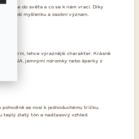
vysíláme do světa a co se k nám vrací. Díky
ese hlubší myšlenku a osobní význam.
u moderní, lehce výraznější charakter. Krásně
y PERLINA
, jemnými
náramky
nebo šperky z
 pohodlně se nosí k jednoduchému tričku,
u teplý zlatý tón a nadčasový vzhled.