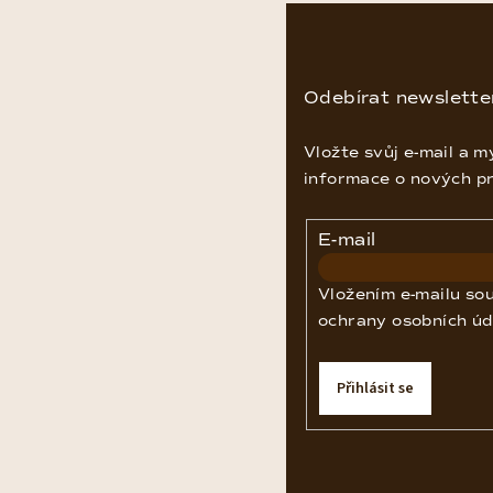
Z
á
p
Odebírat newslette
a
Vložte svůj e-mail a 
t
informace o nových p
í
E-mail
Vložením e-mailu so
ochrany osobních úd
Přihlásit se