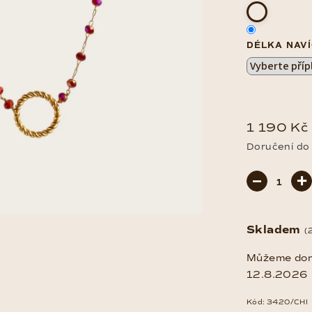
DÉLKA NAVÍ
1 190 Kč
Doručení do
Měrná
−
+
cena:
Skladem
(
Můžeme doru
12.8.2026
Kód:
3420/CHI