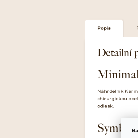
Popis
Detailní 
Minimal
Náhrdelník Karma
chirurgickou oce
odlesk.
Symbol,
Na