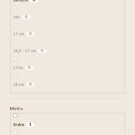
16+3cm
3
16+
0
17 cm
0
16,5 - 17 cm
0
17cm
0
18 cm
0
Motiv
Srdce
1