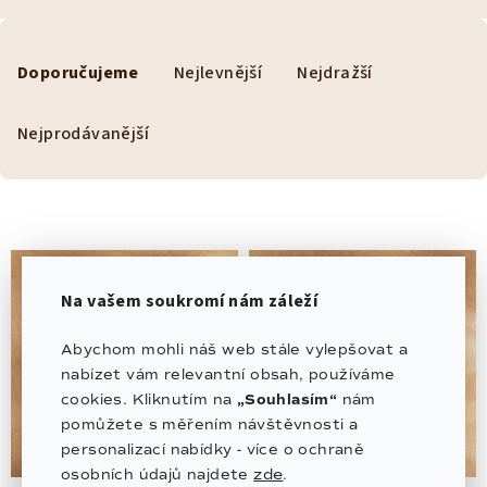
Ř
a
Doporučujeme
Nejlevnější
Nejdražší
z
e
Nejprodávanější
n
í
p
r
o
Na vašem soukromí nám záleží
d
u
Abychom mohli náš web stále vylepšovat a
k
nabízet vám relevantní obsah, používáme
t
cookies. Kliknutím na
„Souhlasím“
nám
pomůžete s měřením návštěvnosti a
ů
personalizací nabídky - více o ochraně
zde
osobních údajů najdete
.