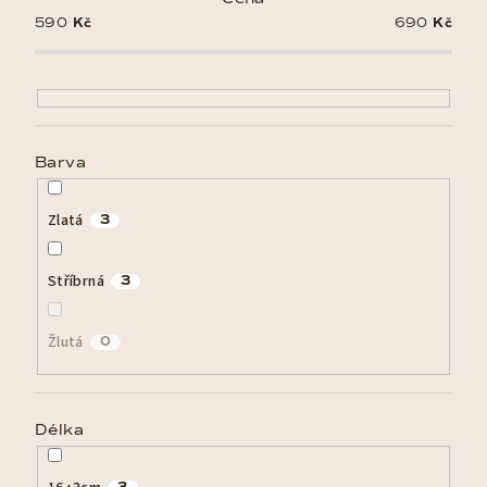
i
590
Kč
690
Kč
s
p
r
o
d
Barva
u
k
Zlatá
3
t
ů
Stříbrná
3
Žlutá
0
Délka