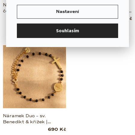
Náramek s křížkem –
Náramek s křížkem –
černý | chirurgická ocel
černý pokov | chirurgická
Nastavení
ocel
590 Kč
590 Kč
Skladem
Skladem
(2 ks)
(2 ks)
Souhlasím
Náramek Duo – sv.
Benedikt & křížek |
chirurgická ocel
690 Kč