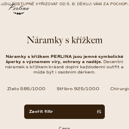
Přejít
DU POSTUPNĚ VYŘIZOVAT OD 5. 8. DĚKUJI VÁM ZA POCHOPENÍ
na
Nákup
Hledat
Přihlášení
obsah
košík
Náramky s křížkem
Náramky s křížkem PERLINA jsou jemné symbolické
šperky s významem víry, ochrany a naděje.
Decentní
náramek s křížkem krásně doplní každodenní outfit a
může být i osobním dárkem.
Zlato 585/1000
Stříbro 925/1000
Chirurgi
V
Zavřít filtr
ý
p
Cena