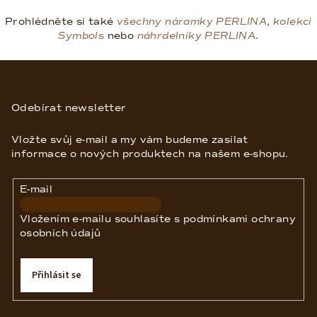
i
Prohlédněte si také
všechny náramky PERLINA
,
kolekci
s
Symbols
nebo
náhrdelníky PERLINA
.
u
Z
á
p
Odebírat newsletter
a
Vložte svůj e-mail a my vám budeme zasílat
t
informace o nových produktech na našem e-shopu.
í
E-mail
Vložením e-mailu souhlasíte s
podmínkami ochrany
osobních údajů
Přihlásit se