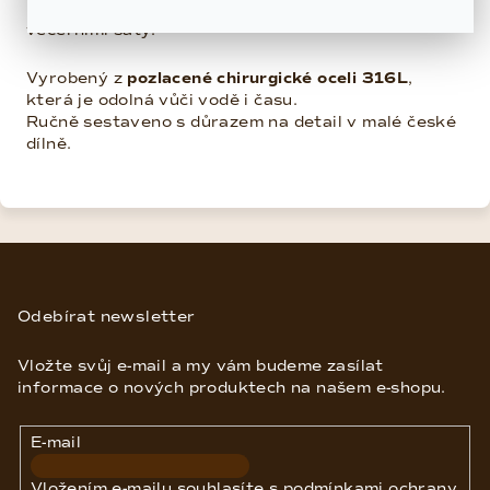
univerzálním doplňkem – skvěle ladí s bílou košilí i s
večerními šaty.
Vyrobený z
pozlacené chirurgické oceli 316L
,
která je odolná vůči vodě i času.
Ručně sestaveno s důrazem na detail v malé české
dílně.
Z
á
p
Odebírat newsletter
a
Vložte svůj e-mail a my vám budeme zasílat
t
informace o nových produktech na našem e-shopu.
í
E-mail
Vložením e-mailu souhlasíte s
podmínkami ochrany