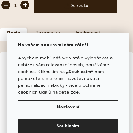
−
+
Do košíku
Popis
Parametry
Hodnocení
Na vašem soukromí nám záleží
Diskuze
Abychom mohli náš web stále vylepšovat a
Detailní popis produktu
nabízet vám relevantní obsah, používáme
cookies. Kliknutím na
„Souhlasím“
nám
Náhrdelník
Simplicity × Chunky
představuje
pomůžete s měřením návštěvnosti a
dokonalou rovnováhu mezi jemností a výrazným
personalizací nabídky - více o ochraně
stylem.
zde
osobních údajů najdete
.
Polovina tvořená
jemným Simplicity řetízkem
dodává šperku ženskou eleganci, zatímco druhá
část s
výraznými chunky články
přidává moderní
Nastavení
charakter.
Zdobený černé
korálky s metalickým pokovem
,
Souhlasím
které se jemně třpytí při každém pohybu, se stává