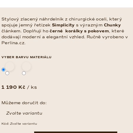
Stylový zlacený náhrdelník z chirurgické oceli, který
spojuje jemný řetízek
Simplicity
s výrazným
Chunky
článkem. Doplňují ho
černé
korálky s pokovem
, které
dodávají moderní a elegantní vzhled. Ručně vyrobeno v
Perlina.cz.
VYBER BARVU MATERIÁLU
1 190 Kč
/ ks
Měrná
cena:
Můžeme doručit do:
Zvolte variantu
Kód:
Zvolte variantu