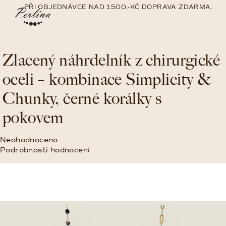
Přejít
PŘI OBJEDNÁVCE NAD 1500,-KČ DOPRAVA ZDARMA.
na
Nákup
Hledat
Přihlášení
obsah
košík
Zlacený náhrdelník z chirurgické
oceli – kombinace Simplicity &
Chunky, černé korálky s
pokovem
Průměrné
Neohodnoceno
hodnocení
Podrobnosti hodnocení
produktu
je
0,0
z
5
hvězdiček.