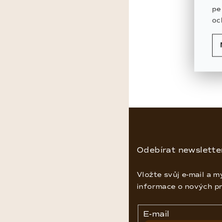
pe
oc
DO
Z
á
p
Odebírat newslette
a
Vložte svůj e-mail a 
t
informace o nových p
í
E-mail