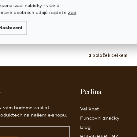
rsonalizací nabídky - více o
zde
hraně osobních údajů najdete
.
 KOŠÍKU
DO KOŠÍKU
Nastavení
2
položek celkem
O
v
l
á
Perlina
r
d
a
my vám budeme zasílat
Velikosti
c
roduktech na našem e-shopu.
Puncovní značky
í
p
Blog
r
Příběh PERLINA