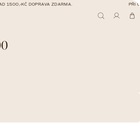
D 1500,-KČ DOPRAVA ZDARMA.
PŘI O
Hledat
Přihláš
Ná
00
ko