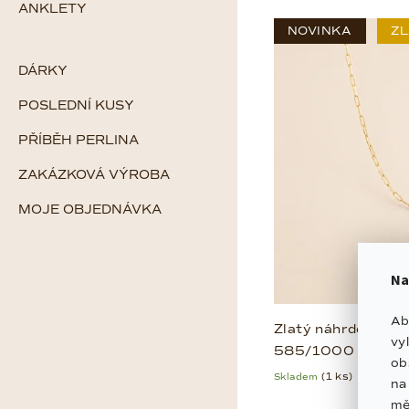
r
ANKLETY
n
NOVINKA
ZL
o
í
d
DÁRKY
p
u
POSLEDNÍ KUSY
r
k
PŘÍBĚH PERLINA
o
t
ZAKÁZKOVÁ VÝROBA
d
ů
MOJE OBJEDNÁVKA
u
k
Na
t
Ab
ů
Zlatý náhrdelník C
vy
585/1000
ob
Skladem
(1 ks)
n
mě