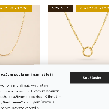
ATO 585/1000
NOVINKA
ZLATO 585/10
 vašem soukromí nám záleží
Souhlasím
ychom mohli náš web stále
hunky | zlato
Zlatý náhrdelník Circle | zlato
lepšovat a nabízet vám relevantní
585/1000
sah, používáme cookies. Kliknutím
19 200 Kč
17 
Skladem
(1 ks)
a
„Souhlasím“
nám pomůžete s
řením návštěvnosti a