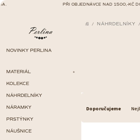
Přejít
A.
PŘI OBJEDNÁVCE NAD 1500,-KČ D
na
obsah
NÁHRDELNÍKY
/
DOMŮ
NOVINKY PERLINA
V
MATERIÁL
ý
KOLEKCE
Zlato
p
Stříbro
NÁHRDELNÍKY
Ř
Chirurgická ocel
i
Gold filled
NÁRAMKY
Doporučujeme
Nej
a
Perlové šperky
s
PRSTÝNKY
z
p
NÁUŠNICE
e