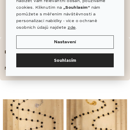
nabízet vám relevantní obsah, používáme
cookies. Kliknutím na
„Souhlasím“
nám
Elegantní
0
pomůžete s měřením návštěvnosti a
personalizací nabídky - více o ochraně
zde
osobních údajů najdete
.
Ř
Nastavení
a
Doporučujeme
Nejlevnější
Nejdražší
z
Souhlasím
e
Nejprodávanější
n
í
p
r
o
d
u