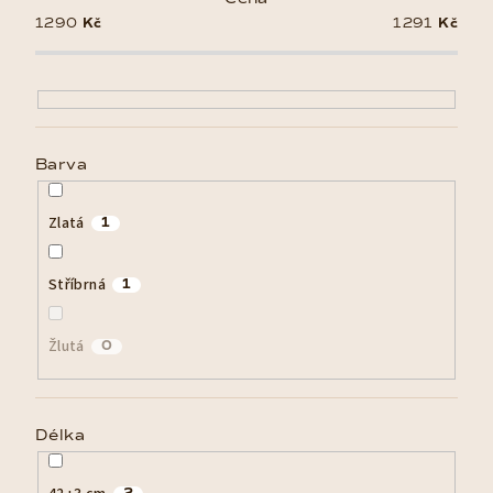
i
1290
Kč
1291
Kč
s
p
r
o
d
Barva
u
k
Zlatá
1
t
ů
Stříbrná
1
Žlutá
0
Délka