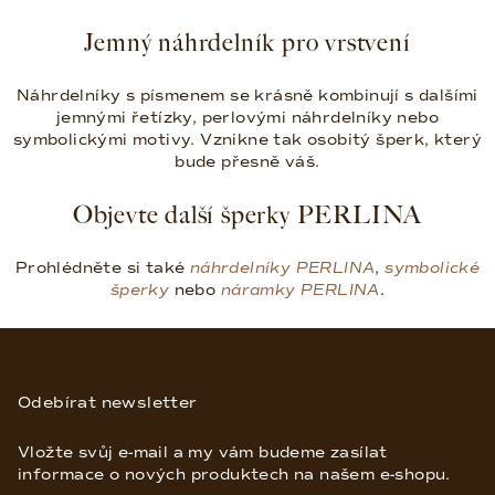
í
p
Jemný náhrdelník pro vrstvení
r
v
Náhrdelníky s písmenem se krásně kombinují s dalšími
k
jemnými řetízky, perlovými náhrdelníky nebo
y
symbolickými motivy. Vznikne tak osobitý šperk, který
v
bude přesně váš.
ý
Objevte další šperky PERLINA
p
i
s
Prohlédněte si také
náhrdelníky PERLINA
,
symbolické
u
šperky
nebo
náramky PERLINA
.
Z
á
p
Odebírat newsletter
a
Vložte svůj e-mail a my vám budeme zasílat
t
informace o nových produktech na našem e-shopu.