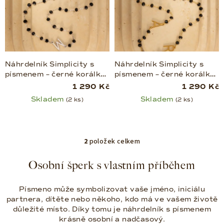
k
t
ů
Náhrdelník Simplicity s
Náhrdelník Simplicity s
písmenem – černé korálky
písmenem – černé korálky
| chirurgická ocel
| zlacená chirurgická ocel
1 290 Kč
1 290 Kč
Skladem
Skladem
(2 ks)
(2 ks)
2
položek celkem
O
v
Osobní šperk s vlastním příběhem
l
á
Písmeno může symbolizovat vaše jméno, iniciálu
d
partnera, dítěte nebo někoho, kdo má ve vašem životě
a
důležité místo. Díky tomu je náhrdelník s písmenem
c
krásně osobní a nadčasový.