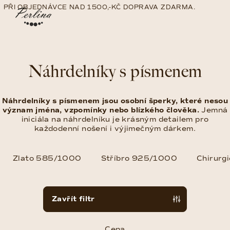
Přejít
PŘI OBJEDNÁVCE NAD 1500,-KČ DOPRAVA ZDARMA.
na
Nákup
Hledat
Přihlášení
obsah
košík
Náhrdelníky s písmenem
Náhrdelníky s písmenem jsou osobní šperky, které nesou
význam jména, vzpomínky nebo blízkého člověka.
Jemná
iniciála na náhrdelníku je krásným detailem pro
každodenní nošení i výjimečným dárkem.
Zlato 585/1000
Stříbro 925/1000
Chirurgi
V
Zavřít filtr
ý
p
Cena