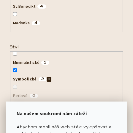
Sv.Benedikt
4
Madonka
4
Styl
Minimalistické
1
Symbolické
2
Perlové
0
Výrazné
0
Na vašem soukromí nám záleží
Abychom mohli náš web stále vylepšovat a
Přírodní
0