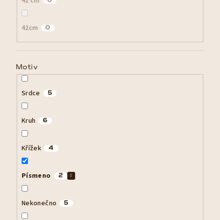
42 cm
0
42cm
0
Motiv
Srdce
5
Kruh
6
Křížek
4
Písmeno
2
Nekonečno
5