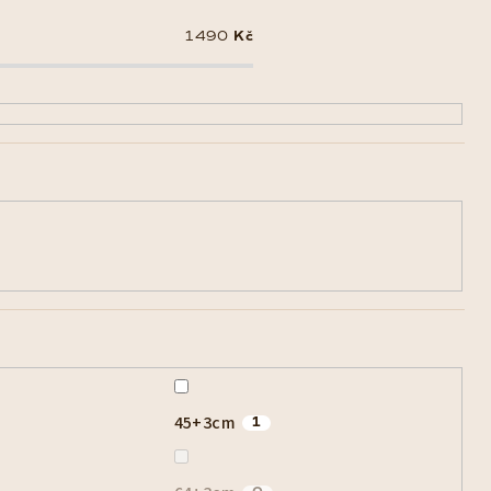
1490
Kč
45+3cm
1