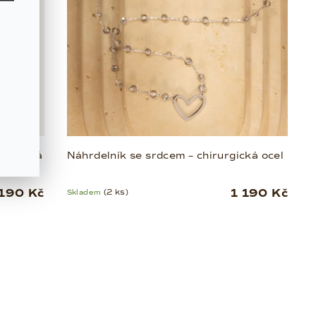
 zlacená
Náhrdelník se srdcem – chirurgická ocel
 190 Kč
1 190 Kč
Skladem
(2 ks)