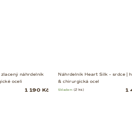
 zlacený náhrdelník
Náhrdelník Heart Silk – srdce | 
ické oceli
& chirurgická ocel
1 190 Kč
1 
Skladem
(2 ks)