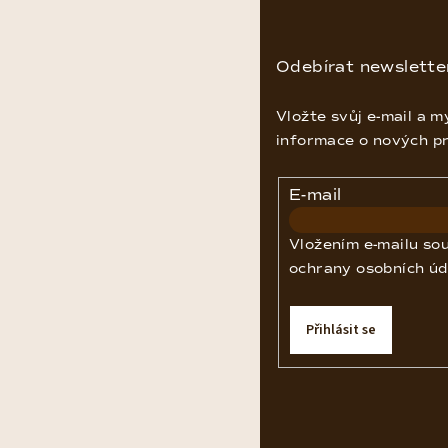
á
p
Odebírat newslette
a
Vložte svůj e-mail a 
t
informace o nových p
í
E-mail
Vložením e-mailu so
ochrany osobních úd
Přihlásit se