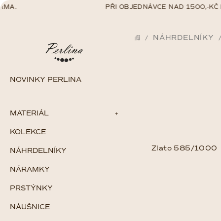
Přejít
.
PŘI OBJEDNÁVCE NAD 1500,-KČ DO
na
obsah
NÁHRDELNÍKY
/
DOMŮ
NOVINKY PERLINA
MATERIÁL
KOLEKCE
Zlato
Stříbro
Zlato 585/1000
NÁHRDELNÍKY
Chirurgická ocel
Gold filled
NÁRAMKY
Perlové šperky
V
PRSTÝNKY
ý
NÁUŠNICE