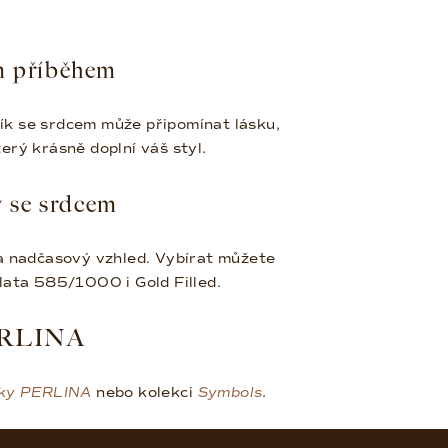
m příběhem
ník se srdcem může připomínat lásku,
erý krásně doplní váš styl.
y se srdcem
a nadčasový vzhled. Vybírat můžete
zlata 585/1000 i Gold Filled.
PERLINA
ky PERLINA
nebo kolekci
Symbols
.