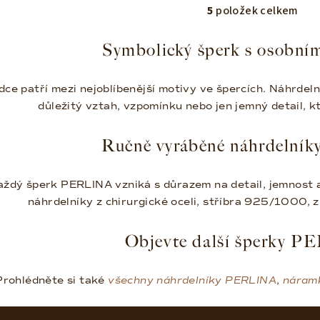
5
položek celkem
O
v
Symbolický šperk s osobní
l
á
dce patří mezi nejoblíbenější motivy ve špercích. Náhrdel
d
důležitý vztah, vzpomínku nebo jen jemný detail, kt
a
c
Ručně vyráběné náhrdelník
í
p
aždý šperk PERLINA vzniká s důrazem na detail, jemnost 
r
náhrdelníky z chirurgické oceli, stříbra 925/1000, 
v
Objevte další šperky 
k
y
v
Prohlédněte si také
všechny náhrdelníky PERLINA
,
náram
ý
p