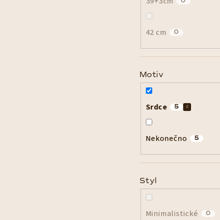
39+3cm
0
42 cm
0
Motiv
Srdce
5
Nekonečno
5
Styl
Minimalistické
0