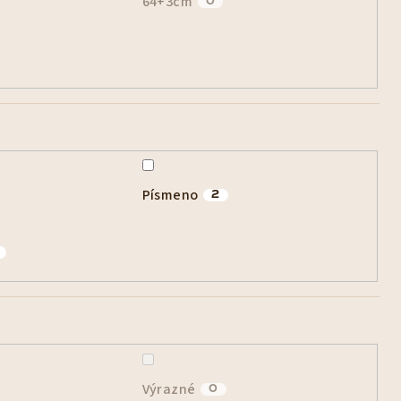
64+3cm
0
Písmeno
2
Výrazné
0