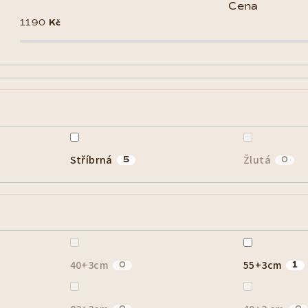
Cena
1190
Kč
Stříbrná
Žlutá
5
0
40+3cm
55+3cm
0
1