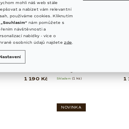
ychom mohli náš web stále
lepšovat a nabízet vám relevantní
sah, používáme cookies. Kliknutím
a
„Souhlasím“
nám pomůžete s
řením návštěvnosti a
rsonalizací nabídky - více o
zde
hraně osobních údajů najdete
.
Nastavení
 Rainbow Metal |
Náhrdelník se srdcem a perlou –
chirurgická ocel
1 190 Kč
1
Skladem
(1 ks)
NOVINKA