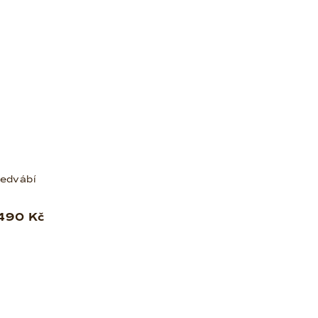
hedvábí
490 Kč