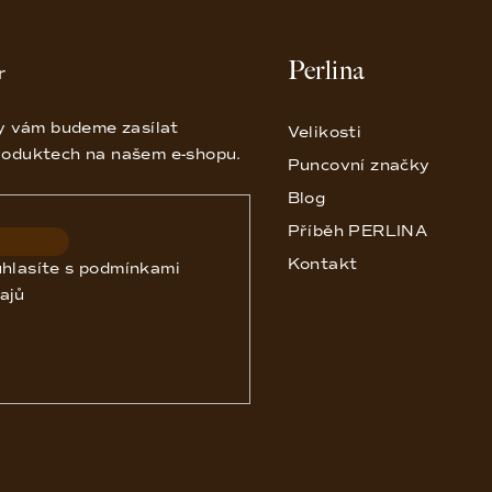
i
s
Perlina
r
u
my vám budeme zasílat
Velikosti
roduktech na našem e-shopu.
Puncovní značky
Blog
Příběh PERLINA
Kontakt
uhlasíte s
podmínkami
ajů