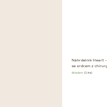
Náhrdelník Heart –
se srdcem z chirurg
Skladem
(1 ks)