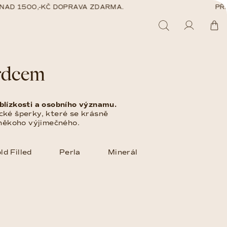
 1500,-KČ DOPRAVA ZDARMA.
PŘI OB
Hledat
Přihláš
Ná
srdcem
ko
blízkosti a osobního významu.
cké šperky, které se krásně
 někoho výjimečného.
ld Filled
Perla
Minerál