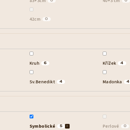
83+3cm
40+3 cm
0
0
42cm
0
Kruh
Křížek
6
4
Sv.Benedikt
Madonka
4
4
Symbolické
Perlové
5
0