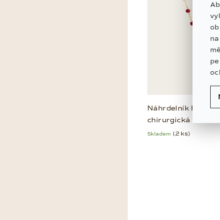
Ab
o
vy
ob
d
n
u
mě
pe
k
oc
t
ů
Náhrdelník Heart –
chirurgická ocel
Skladem
(2 ks)