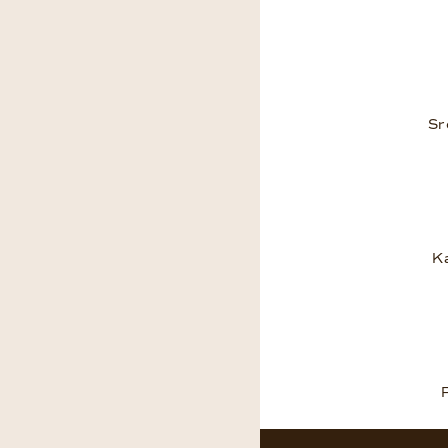
Sr
K
Z