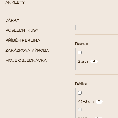
p
ANKLETY
i
DÁRKY
s
POSLEDNÍ KUSY
p
PŘÍBĚH PERLINA
r
Barva
ZAKÁZKOVÁ VÝROBA
o
MOJE OBJEDNÁVKA
Zlatá
d
4
u
k
Délka
t
42+3 cm
ů
3